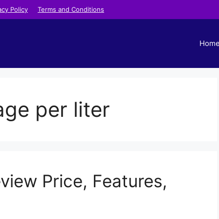
acy Policy
Terms and Conditions
Hom
ge per liter
view Price, Features,