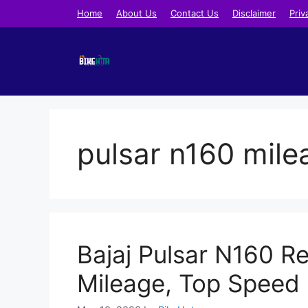
Skip
Home
About Us
Contact Us
Disclaimer
Priv
to
content
pulsar n160 milea
Bajaj Pulsar N160 Re
Mileage, Top Speed