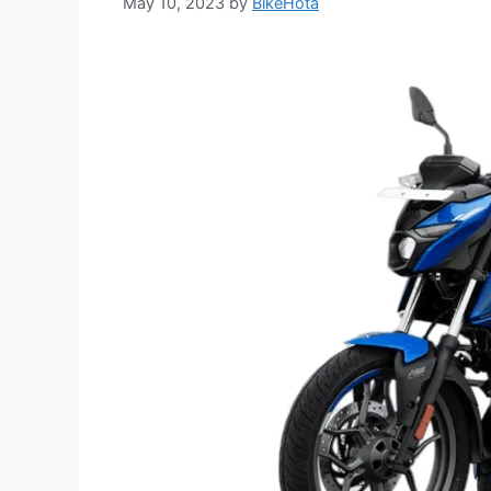
May 10, 2023
by
BikeHota