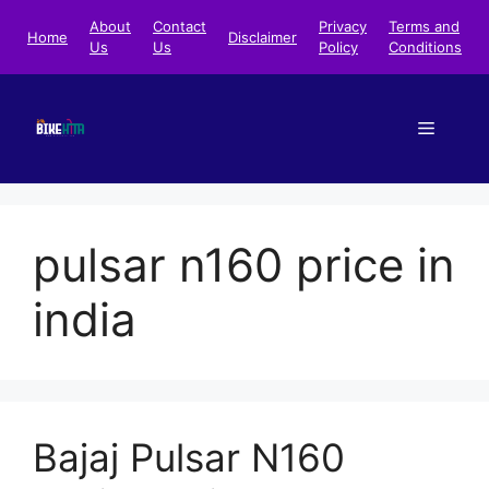
Skip
About
Contact
Privacy
Terms and
Home
Disclaimer
to
Us
Us
Policy
Conditions
content
Menu
pulsar n160 price in
india
Bajaj Pulsar N160